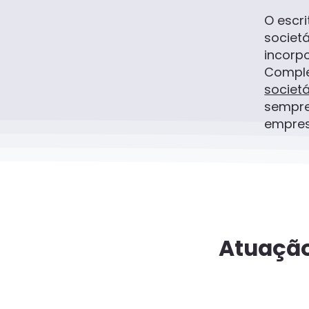
O escr
societá
incorp
Compl
societá
sempre
empresa
Atuaçã