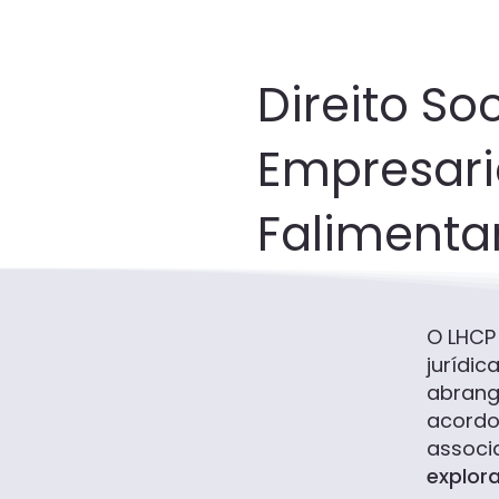
Direito Soc
Empresari
Falimenta
O LHCP
jurídic
abrang
acordo
associ
explor