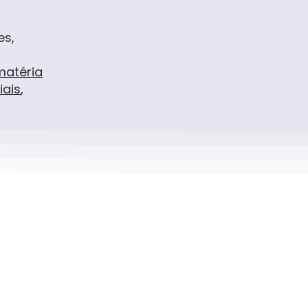
s
es,
matéria
iais
,