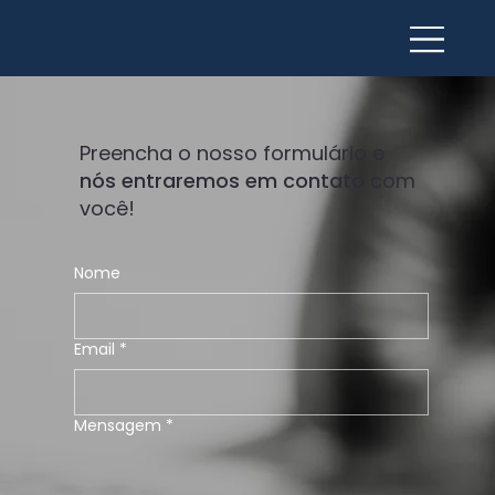
Preencha o nosso formulário e
nós entraremos em contato
com
você!
Nome
Email
*
Mensagem
*