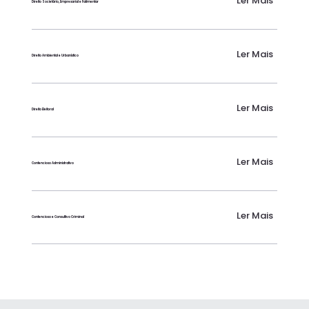
Ler Mais
Direito Societário, Empresarial e Falimentar
Ler Mais
Direito Ambiental e Urbanístico
Ler Mais
Direito Eleitoral
Ler Mais
Contencioso Administrativo
Ler Mais
Contencioso e Consultivo Criminal